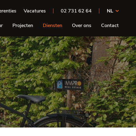
erenties
Vacatures
02 731 62 64
NL
ur
Projecten
Diensten
Over ons
Contact